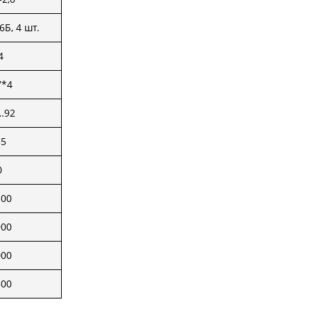
6Б, 4 шт.
4
7*4
…92
35
10
100
900
000
500