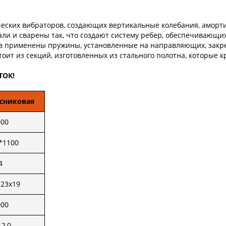
ических вибраторов, создающих вертикальные колебания, амор
ли и сварены так, что создают систему ребер, обеспечивающих
ров применены пружины, установленные на направляющих, закре
оит из секций, изготовленных из стального полотна, которые к
ТОК!
осниковая
000
*1100
4
123х19
000
-2,0