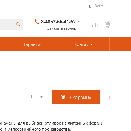
Войти
8-4852-66-41-62
Заказать звонок
8-4852-66-41-62
Гарантия
Контакты
Ярославль
Пн-Пт: 08:00–17:00
Cб-Вс: Выходной
84852919190@mail.ru
г. Ленинградская
область, 188475,
Ленинградская
область, м.р-н
Кингисеппский, с.п.
Кузёмкинское, д
-
+
В корзину
Большое
Куземкино, мкр
Центральный, д. 12,
начены для выбивки отливок из литейных форм и
го и мелкосерийного производства.