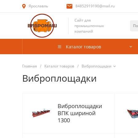
Ярославль
84852919190@mail.ru
Сайт для
промышленных
компаний
Каталог товаров
Главная
/
Каталог товаров
/
Виброплощадки
Виброплощадки
Виброплощадки
ВПК шириной
1300