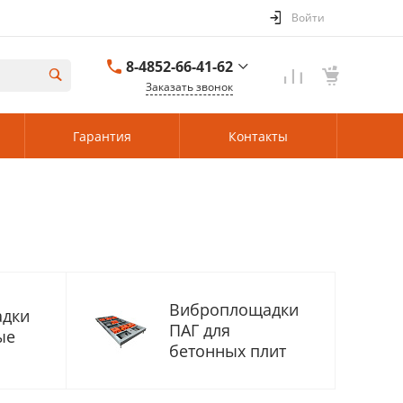
Войти
8-4852-66-41-62
Заказать звонок
8-4852-66-41-62
Гарантия
Контакты
Ярославль
Пн-Пт: 08:00–17:00
Cб-Вс: Выходной
84852919190@mail.ru
г. Ленинградская
область, 188475,
Ленинградская
область, м.р-н
Кингисеппский, с.п.
Кузёмкинское, д
Большое
Виброплощадки
Куземкино, мкр
дки
Центральный, д. 12,
ПАГ для
ые
бетонных плит