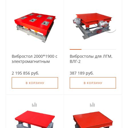
Вибростол 2000*1900 с
Вибростолы для ЛГМ,
электромагнитным
ВЛГ-2
креплением форм
2 195 856 руб.
387 189 руб.
В КОРЗИНУ
В КОРЗИНУ