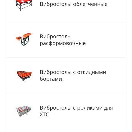
Вибростолы облегченные
Вибростолы
расформовочные
Вибростолы с откидными
бортами
Вибростолы с роликами для
ХТС