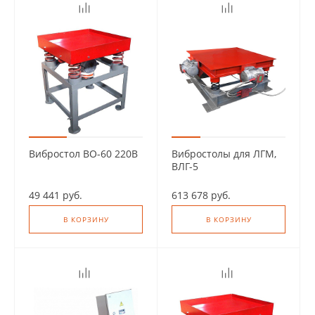
Вибростол ВО-60 220В
Вибростолы для ЛГМ,
ВЛГ-5
49 441 руб.
613 678 руб.
В КОРЗИНУ
В КОРЗИНУ