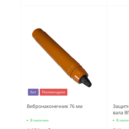
Хит
Рекомендуем
Вибронаконечник 76 мм
Защитн
вала ВГ
В наличии
В нали