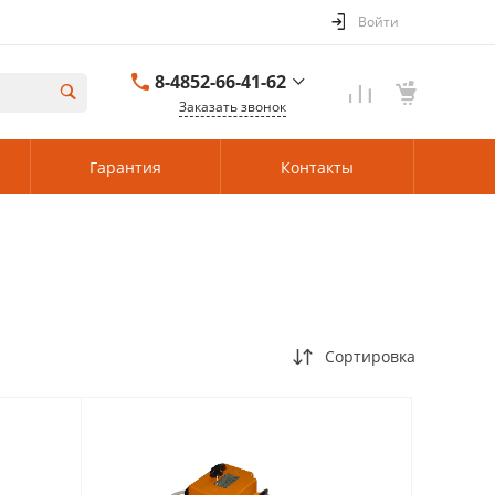
Войти
8-4852-66-41-62
Заказать звонок
8-4852-66-41-62
Гарантия
Контакты
Ярославль
Пн-Пт: 08:00–17:00
Cб-Вс: Выходной
84852919190@mail.ru
г. Ленинградская
область, 188475,
Ленинградская
область, м.р-н
Кингисеппский, с.п.
Кузёмкинское, д
Сортировка
Большое
Куземкино, мкр
Центральный, д. 12,