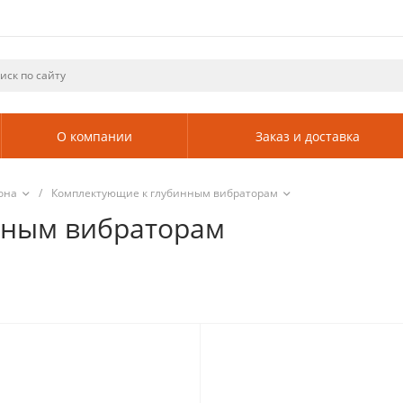
О компании
Заказ и доставка
она
/
Комплектующие к глубинным вибраторам
нным вибраторам