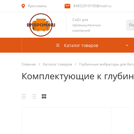
Ярославль
84852919190@mail.ru
Сайт для
промышленных
компаний
Каталог товаров
Главная
/
Каталог товаров
/
Глубинные вибраторы для бет
Комплектующие к глуби