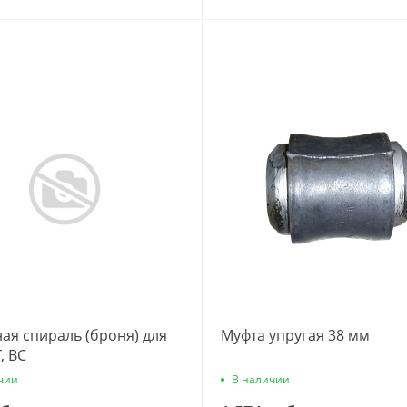
ая спираль (броня) для
Муфта упругая 38 мм
, ВС
чии
В наличии