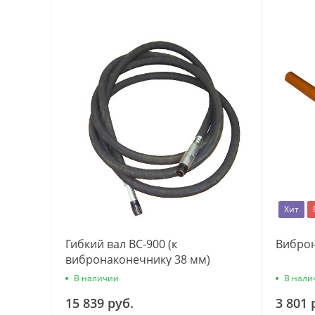
Хит
Гибкий вал ВС-900 (к
Виброн
вибронаконечнику 38 мм)
В наличии
В нали
15 839 руб.
3 801 