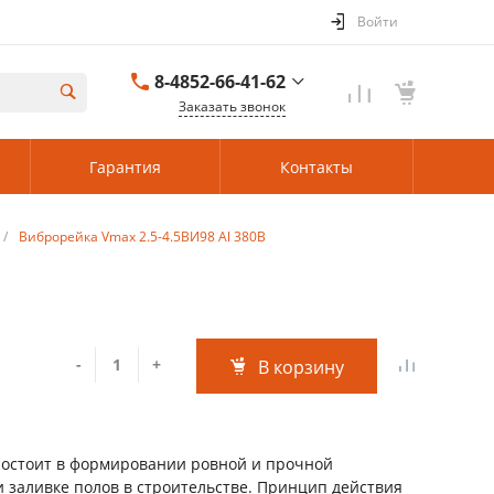
Войти
8-4852-66-41-62
Заказать звонок
8-4852-66-41-62
Гарантия
Контакты
Ярославль
Пн-Пт: 08:00–17:00
Cб-Вс: Выходной
/
Виброрейка Vmax 2.5-4.5ВИ98 Al 380В
84852919190@mail.ru
г. Ленинградская
область, 188475,
Ленинградская
область, м.р-н
Кингисеппский, с.п.
Кузёмкинское, д
-
+
В корзину
Большое
Куземкино, мкр
Центральный, д. 12,
состоит в формировании ровной и прочной
и заливке полов в строительстве. Принцип действия