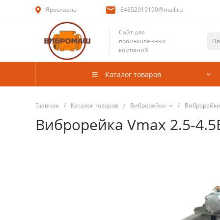
Ярославль
84852919190@mail.ru
Сайт для
промышленных
компаний
Каталог товаров
Главная
/
Каталог товаров
/
Виброрейки
/
Виброрейки
Виброрейка Vmax 2.5-4.5