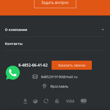
Задать вопрос
О компании
Контакты
8-4852-66-41-62
Заказать звонок
84852919190@mail.ru
Ярославль