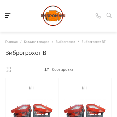
Главная
/
Каталог товаров
/
Виброгрохот
/
Виброгрохот ВГ
Виброгрохот ВГ
Сортировка